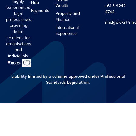
highly
Hub
Wealth
+61 3 9242
experienced
Payments
4744
legal
Property and
professionals,
Finance
madgwicks@mad
providing
International
legal
Experience
solutions for
organisations
and
individuals.
Liability limited by a scheme approved under Professional
Standards Legislation.