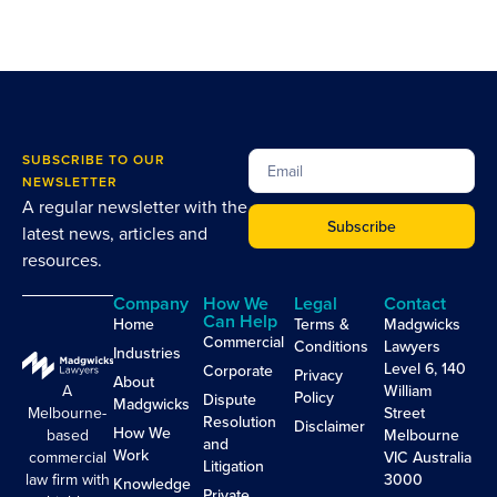
SUBSCRIBE TO OUR
NEWSLETTER
A regular newsletter with the
Subscribe
latest news, articles and
resources.
Company
How We
Legal
Contact
Can Help
Home
Terms &
Madgwicks
Commercial
Conditions
Lawyers
Industries
Level 6, 140
Corporate
Privacy
About
A
William
Policy
Dispute
Madgwicks
Melbourne-
Street
Resolution
Disclaimer
How We
based
Melbourne
and
Work
commercial
VIC Australia
Litigation
law firm with
3000
Knowledge
Private